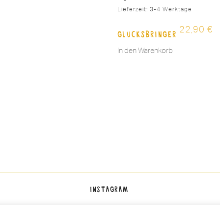
Lieferzeit:
3-4 Werktage
22,90
€
Glücksbringer
In den Warenkorb
Instagram
Impressum
Datenschutzerklärung
AGB
Widerruf
|
|
|