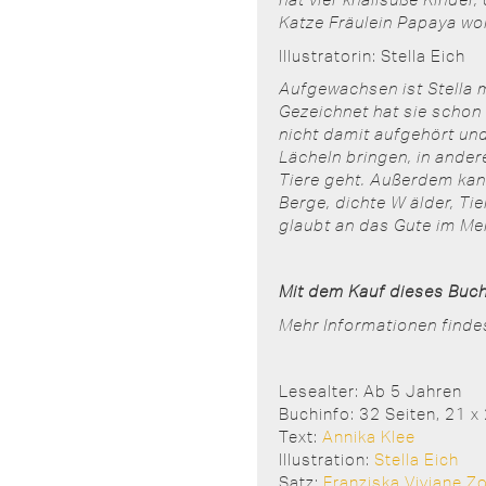
Katze Fräulein Papaya woh
Illustratorin: Stella Eich
Aufgewachsen ist Stella m
Gezeichnet hat sie schon 
nicht damit aufgehört un
Lächeln bringen, in ande
Tiere geht. Außerdem kann
Berge, dichte W älder, Ti
glaubt an das Gute im Men
Mit dem Kauf dieses Buch
Mehr Informationen finde
Lesealter: Ab 5 Jahren
Buchinfo: 32 Seiten, 21 
Text:
Annika Klee
Illustration:
Stella Eich
Satz:
Franziska Viviane Z