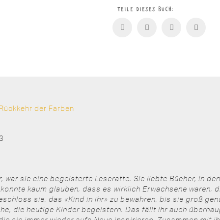
Farben
Teile dieses Buch:
Menge
Rückkehr der Farben
23
, war sie eine begeisterte Leseratte. Sie liebte Bücher, in den
 konnte kaum glauben, dass es wirklich Erwachsene waren, d
schloss sie, das «Kind in ihr» zu bewahren, bis sie groß ge
he, die heutige Kinder begeistern. Das fällt ihr auch überhau
, die sie immer wieder aufs Neue inspirieren. Zusammen mit 