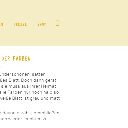
ag
Presse
Shop
 der Farben
en
wunderschönen, satten
ißes Blatt. Doch dann gerät
 sie muss aus ihrer Heimat
alle Farben nur noch halb so
weiße Blatt ist grau und matt
n davon erzählt, beschließen
eben wieder leuchten zu