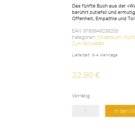
Das fünfte Buch aus der «
berührt zutiefst und ermutig
Offenheit, Empathie und Tol
EAN:
9783949239205
Kategorien:
Kinderbuch
,
Wund
Zum Schulstart
Lieferzeit:
3-4 Werktage
22,90
€
Vorrätig
Ava
In den W
und
die
Rückkehr
der