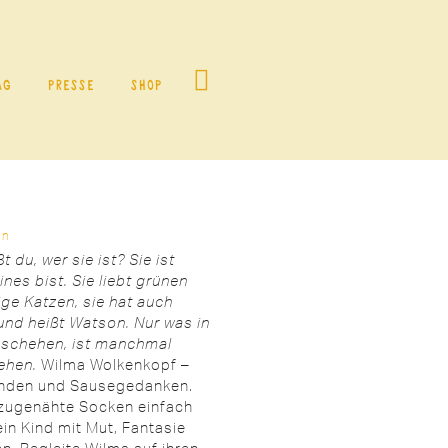
ag
Presse
Shop
en
 du, wer sie ist? Sie ist
ines bist. Sie liebt
grünen
ge Katzen, sie hat auch
 und heißt
Watson. Nur was in
eschehen, ist manchmal
ehen.
Wilma Wolkenkopf –
händen und Sausegedanken.
dzugenähte Socken einfach
ein Kind mit Mut, Fantasie