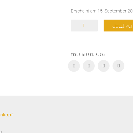
Erscheint am 15. September 2
Wilma
Jetzt vor
Wolkenkopf
Menge
Teile dieses Buch:
enkopf
N