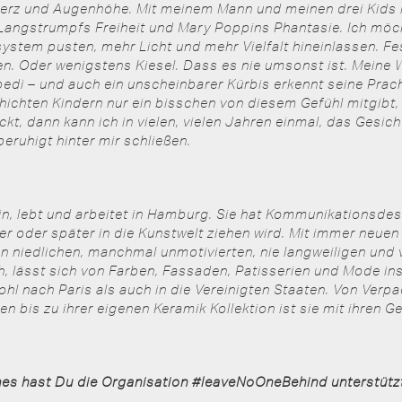
Herz und Augenhöhe. Mit meinem Mann und meinen drei Kids 
Langstrumpfs Freiheit und Mary Poppins Phantasie. Ich möc
stem pusten, mehr Licht und mehr Vielfalt hineinlassen. Fe
en. Oder wenigstens Kiesel. Dass es nie umsonst ist. Meine 
edi – und auch ein unscheinbarer Kürbis erkennt seine Prach
ichten Kindern nur ein bisschen von diesem Gefühl mitgibt, 
kt, dann kann ich in vielen, vielen Jahren einmal, das Gesicht
 beruhigt hinter mir schließen.
orin, lebt und arbeitet in Hamburg. Sie hat Kommunikationsde
er oder später in die Kunstwelt ziehen wird.
Mit immer neuen I
 von niedlichen, manchmal unmotivierten, nie langweiligen und
ch, lässt sich von Farben, Fassaden, Patisserien und Mode ins
ohl nach Paris als auch in die Vereinigten Staaten.
Von Verpa
rmen bis zu ihrer eigenen Keramik Kollektion ist sie mit ihre
es hast Du die Organisation #leaveNoOneBehind unterstütz