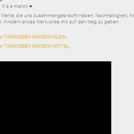
t‘s a match ♥️
Werte, die uns zusammengebracht haben: Nachhaltigkeit, h
 Kindern etwas Wertvolles mit auf den Weg zu geben.
ger TIERKISSEN WATSON KLEIN
ger TIERKISSEN WATSON MITTEL