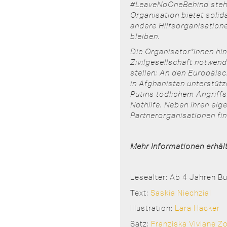
#LeaveNoOneBehind steht 
Organisation bietet solida
andere Hilfsorganisation
bleiben.
Die Organisator*innen hi
Zivilgesellschaft notwen
stellen: An den Europäis
in Afghanistan unterstüt
Putins tödlichem Angriffs
Nothilfe. Neben ihren eig
Partnerorganisationen fin
Mehr Informationen erhäl
Lesealter: Ab 4 Jahren Bu
Text:
Saskia Niechzial
Illustration:
Lara Hacker
Satz:
Franziska Viviane Z