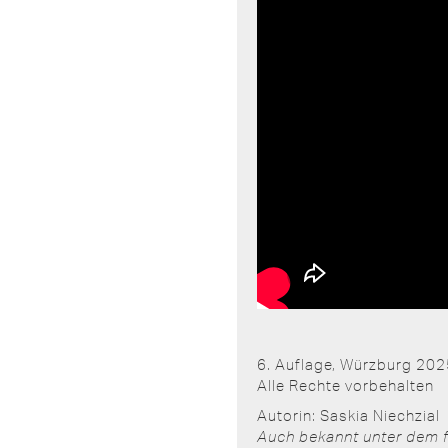
6. Auflage, Würzburg 20
Alle Rechte vorbehalten
Autorin: Saskia Niechzial
Auch bekannt unter dem fa