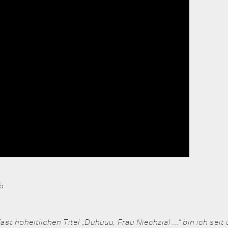
25
st hoheitlichen Titel „Duhuuu, Frau Niechzial …“ bin ich seit