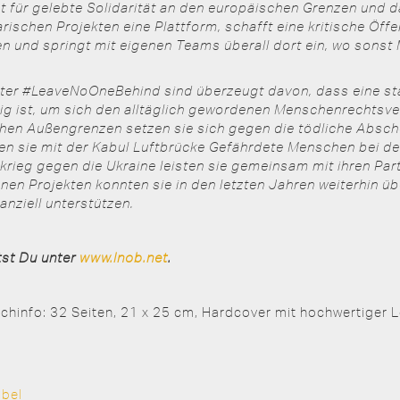
für gelebte Solidarität an den europäischen Grenzen und d
rischen Projekten eine Plattform, schafft eine kritische Öffen
en und springt mit eigenen Teams überall dort ein, wo sonst
nter #LeaveNoOneBehind sind überzeugt davon, dass eine st
dig ist, um sich den alltäglich gewordenen Menschenrechtsv
chen Außengrenzen setzen sie sich gegen die tödliche Abscho
zen sie mit der Kabul Luftbrücke Gefährdete Menschen bei de
krieg gegen die Ukraine leisten sie gemeinsam mit ihren Pa
enen Projekten konnten sie in den letzten Jahren weiterhin ü
anziell unterstützen.
tst Du unter
www.lnob.net
.
chinfo: 32 Seiten, 21 x 25 cm, Hardcover mit hochwertiger 
obel