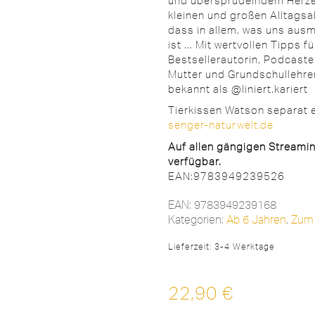
und übersprudelndem Herzen
kleinen und großen Alltagsab
dass in allem, was uns ausm
ist … Mit wertvollen Tipps f
Bestsellerautorin, Podcaster
Mutter und Grundschullehrer
bekannt als @liniert.kariert
Tierkissen Watson separat e
senger-naturwelt.de
Auf allen gängigen Streamin
verfügbar.
EAN:9783949239526
EAN:
9783949239168
Kategorien:
Ab 6 Jahren
,
Zum 
Lieferzeit:
3-4 Werktage
22,90
€