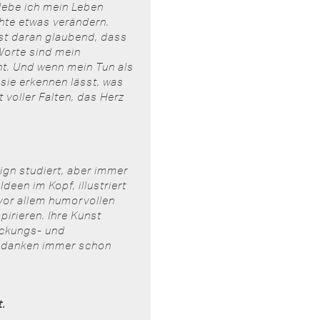
lebe ich mein Leben
hte etwas verändern.
st daran glaubend, dass
Worte sind mein
t.
Und wenn mein Tun als
sie erkennen lässt, was
 voller Falten, das Herz
sign studiert, aber immer
deen im Kopf, illustriert
 vor allem humorvollen
pirieren.
Ihre Kunst
ckungs- und
n Gedanken immer schon
t.