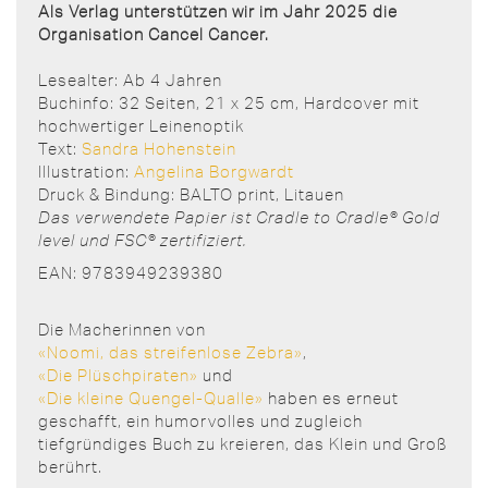
Als Verlag unterstützen wir im Jahr 2025 die
Organisation Cancel Cancer.
Lesealter: Ab 4 Jahren
Buchinfo: 32 Seiten, 21 x 25 cm, Hardcover mit
hochwertiger Leinenoptik
Text:
Sandra Hohenstein
Illustration:
Angelina Borgwardt
Druck & Bindung: BALTO print, Litauen
Das verwendete Papier ist Cradle to Cradle® Gold
level und FSC® zertifiziert.
EAN: 9783949239380
Die Macherinnen von
«Noomi, das streifenlose Zebra»
,
«Die Plüschpiraten»
und
«Die kleine Quengel-Qualle»
haben es erneut
geschafft, ein humorvolles und zugleich
tiefgründiges Buch zu kreieren, das Klein und Groß
berührt.