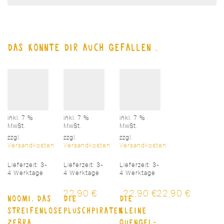
Das könnte dir auch gefallen …
inkl. 7 %
inkl. 7 %
inkl. 7 %
MwSt.
MwSt.
MwSt.
zzgl.
zzgl.
zzgl.
Versandkosten
Versandkosten
Versandkosten
Lieferzeit:
3-
Lieferzeit:
3-
Lieferzeit:
3-
4 Werktage
4 Werktage
4 Werktage
22,90
€
22,90
€
22,90
€
Noomi, das
Die
Die
streifenlose
Plüschpiraten
kleine
Zebra
Quengel-