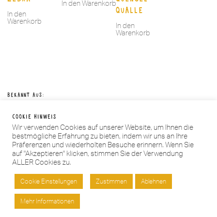
In den Warenkorb
Qualle
In den
Warenkorb
In den
Warenkorb
Bekannt aus:
Cookie Hinweis
Wir verwenden Cookies auf unserer Website, um Ihnen die
bestmögliche Erfahrung zu bieten, indem wir uns an Ihre
Präferenzen und wiederholten Besuche erinnern. Wenn Sie
auf "Akzeptieren" klicken, stimmen Sie der Verwendung
Instagram
ALLER Cookies zu.
Cookie Einstellungen
Zustimmen
Ablehnen
Impressum
Datenschutzerklärung
AGB
Widerruf
|
|
|
Verlagsprogramm 2022/23 |
Kontakt
Mehr Informationen
© Jupitermond Copyright 2023