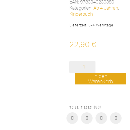
EAN:
9783949239380
Kategorien:
Ab 4 Jahren
,
Kinderbuch
Lieferzeit:
3-4 Werktage
22,90
€
(K)einer
von
uns
In den
Menge
Warenkorb
Teile dieses Buch: